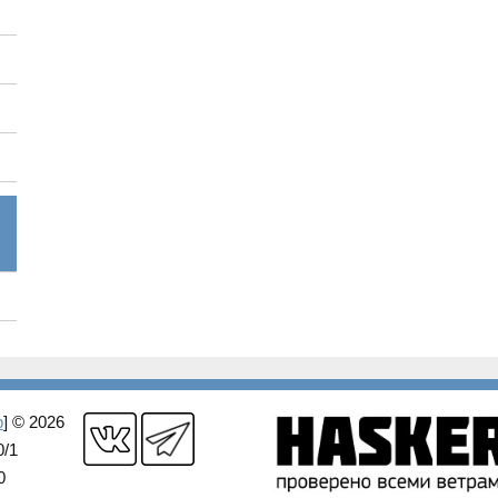
p
] © 2026
0/1
0