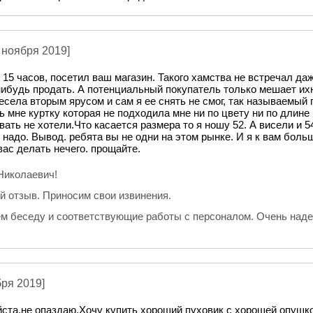
 ноября 2019]
 15 часов, посетил ваш магазин. Такого хамства не встречал да
нибудь продать. А потенциальный покупатель только мешает их
весела вторым ярусом и сам я ее снять не смог, так называемый 
ь мне куртку которая не подходила мне ни по цвету ни по длине 
вать не хотели.Что касается размера то я ношу 52. А висели и 
 надо. Вывод. ребята вы не одни на этом рынке. И я к вам боль
вас делать нечего. прощайте.
Николаевич!
й отзыв. Приносим свои извинения.
м беседу и соответствующие работы с персоналом. Очень надее
бря 2019]
ста,не опаздаю.Хочу купить хороший пуховик с хорошей опушко