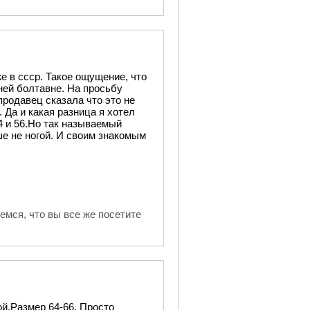
же в ссср. Такое ощущение, что
ней болтавне. На просьбу
продавец сказала что это не
. Да и какая разница я хотел
54 и 56.Но так называемый
ше не ногой. И своим знакомым
мся, что вы все же посетите
й.Размер 64-66. Просто