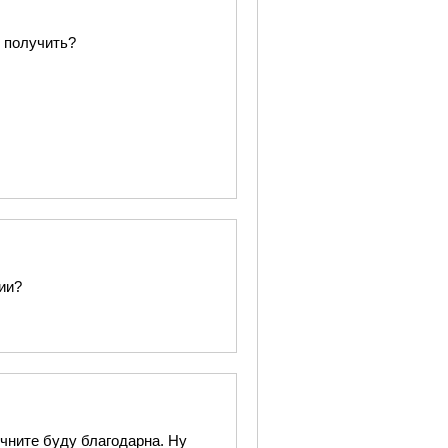
е получить?
ии?
очните буду благодарна. Ну