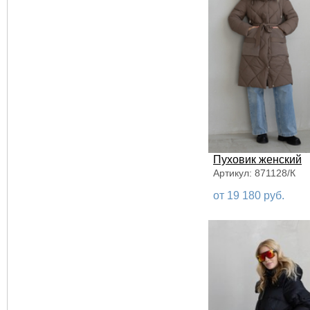
40-42
42
42-44
44
44-46
44-48
46
46-48
Пуховик женский
48
Артикул: 871128/К
48-50
от 19 180 руб.
50
52
54
56
58
60