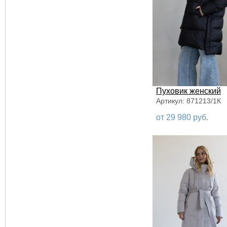
62
64
66
68
70
72
Пуховик женский
б/р
Артикул: 871213/1К
от 29 980 руб.