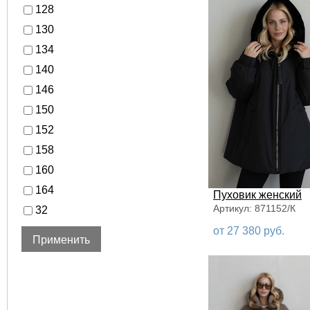
128
130
134
140
146
150
152
158
160
164
Пуховик женский
Артикул: 871152/К
32
34
от 27 380 руб.
36
38
40